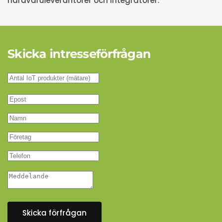
hårdvaruleverantörer och integratörer.
Skicka intresseförfrågan
Skicka förfrågan