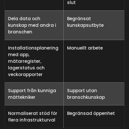
slut
Dela data och
Begränsat
kunskap med andra i
kunskapsutbyte
branschen
Installationsplanering
Manuellt arbete
med app,
mätarregister,
lagerstatus och
veckorapporter
Support från kunniga
Support utan
mättekniker
branschkunskap
Normaliserat stöd för
Begränsad öppenhet
flera infrastrukturval