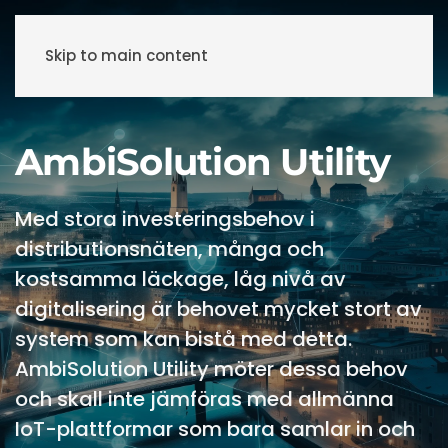
Skip to main content
AmbiSolution Utility
Med stora investeringsbehov i
distributionsnäten, många och
kostsamma läckage, låg nivå av
digitalisering är behovet mycket stort av
system som kan bistå med detta.
AmbiSolution Utility möter dessa behov
och skall inte jämföras med allmänna
IoT-plattformar som bara samlar in och