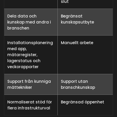
slut
Dela data och
Begränsat
kunskap med andra i
kunskapsutbyte
branschen
Installationsplanering
Manuellt arbete
med app,
mätarregister,
lagerstatus och
veckorapporter
Support från kunniga
Support utan
mättekniker
branschkunskap
Normaliserat stöd för
Begränsad öppenhet
flera infrastrukturval