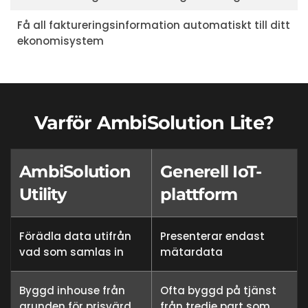
Få all faktureringsinformation automatiskt till ditt
ekonomisystem
Varför AmbiSolution Lite?
AmbiSolution
Generell IoT-
Utility
plattform
Förädla data utifrån
Presenterar endast
vad som samlas in
mätardata
Byggd inhouse från
Ofta byggd på tjänst
grunden för prisvärd
från tredje part som